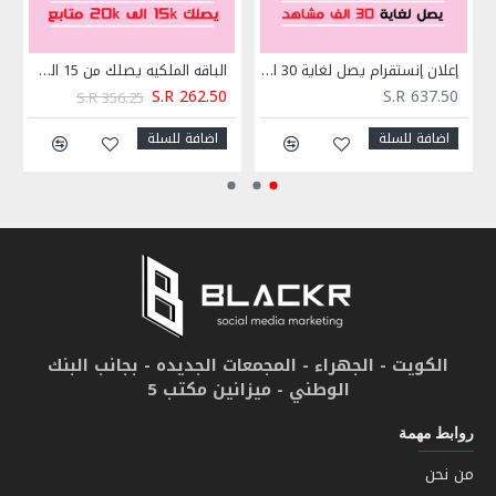
إعلان إنستقرام يصل لغاية 30 الف مشاهد
الباقه الملكيه يصلك من 15 الف الى 20 الف متابع انستقرام
S.R 262.50
S.R 637.50
S.R 356.25
اضافة للسلة
اضافة للسلة
الكويت - الجهراء - المجمعات الجديده - بجانب البنك
الوطني - ميزانين مكتب 5
روابط مهمة
من نحن