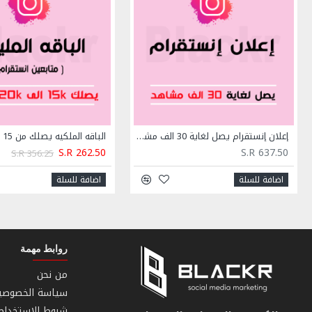
إعلان إنستقرام يصل لغاية 30 الف مشاهد
S.R 262.50
S.R 637.50
S.R 356.25
اضافة للسلة
اضافة للسلة
روابط مهمة
من نحن
سياسة الخصوصي
شروط الاستخدام