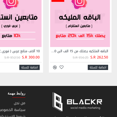
* إضافات عربية حقيقية 100%
* الخدمة تتم عبر الاعلان والنشر الحقيقي للحساب
* يرجى العلم بان الحد الاقصى 100k ويمكنك إضافة طلب جديد مرة أخرى لنفس الحساب بعد اكتمال طلبك
* الخدمة تقدم دون ضمان للتعويض وذلك لان المتابعين حقيقيين ١٠٠٪
* بعد وضع الطلب في النظام لن يكون هنالك امكانية لايقافه او ا
مسبقأ فور وضع الطلب
الباقه الملكيه يصلك من 15 الف الى 20 الف متابع انستقرام
10 ألاف متابع عربي ( فوري )
S.R 300.00
S.R 262.50
S.R 352.50
S.R 356.25
اضافة للسلة
اضافة للسلة
روابط مهمة
من نحن
سياسة الخصوصي
شروط الاستخدام