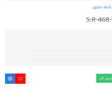
كتابة تعليق
S.R 468
شتري الآن