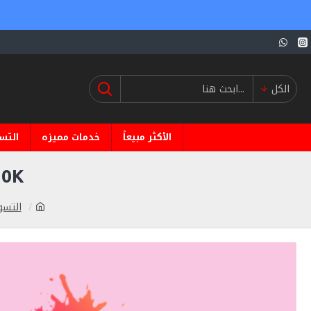
الكل
الأكثر مبيعاً
خدمات مميزه
التس
10K الاف متابع خليجي حقيقي متفاعل
التسو