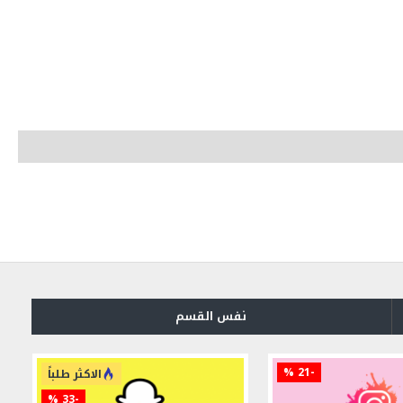
نفس القسم
-21 %
الاكثر طلباً
-33 %