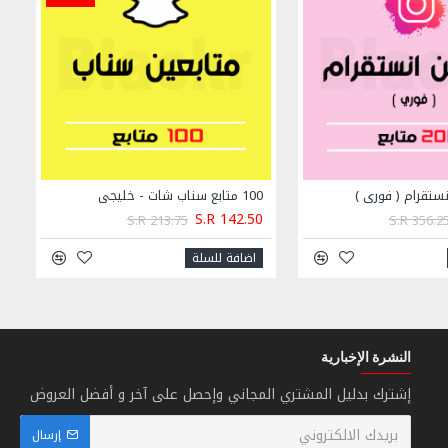
100 متابع سناب شات - خليجي
S.R 142.50
S.R 213.75
S.R 356.2
اضافة للسلة
النشرة الإخبارية
إشترك بدليل المشتري المجاني وإحصل على آخر و أفضل العروض
إرسال