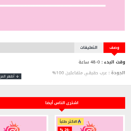
وصف
التعليقات
وقت البدء :
0-48 ساعة
الجودة :
عرب حقيقي متفاعلين 100%
السرعة في اليوم :
400-1000
اشترى الناس أيضا
* متابعين عربي حقيقي
* البدء بالتنفيذ يتطلب مدة قد تصل لاكثر من 48 ساعة حسب موافقة الاعلان من قبل الانستقرام
الاكثر طلباً
* سرعة التنفيذ : 400 - 800 باليوم
-26 %