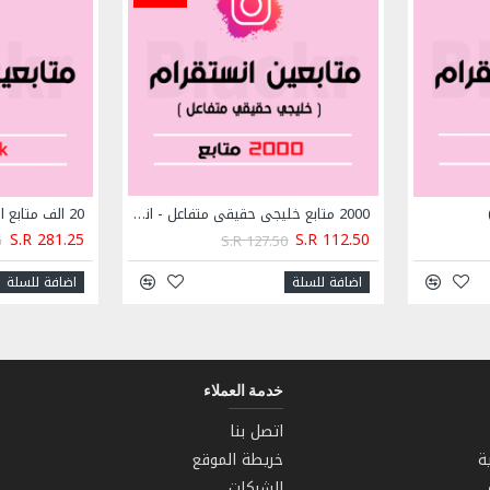
لغاءه او تعديله تحت اي ظرف كان لان ثمن النشر يدفع
2000 متابع خليجي حقيقي متفاعل - انستقرام
20 الف متابع انستقرام ( فوري )
S.R 281.25
S.R 112.50
5
S.R 127.50
اضافة للسلة
اضافة للسلة
خدمة العملاء
اتصل بنا
ة
خريطة الموقع
الشركات