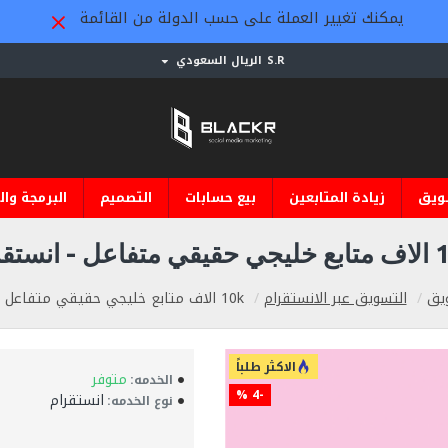
يمكنك تغيير العملة على حسب الدولة من القائمة
S.R
الريال السعودي
ويق
زيادة المتابعين
بيع حسابات
التصميم
البرمجة وال
 - انستقرام
يق
التسويق عبر الانستقرام
10k الاف متابع خليجي حقيقي متفاعل - انستقرام
الاكثر طلباً
متوفر
الخدمه:
-4 %
انستقرام
نوع الخدمه: