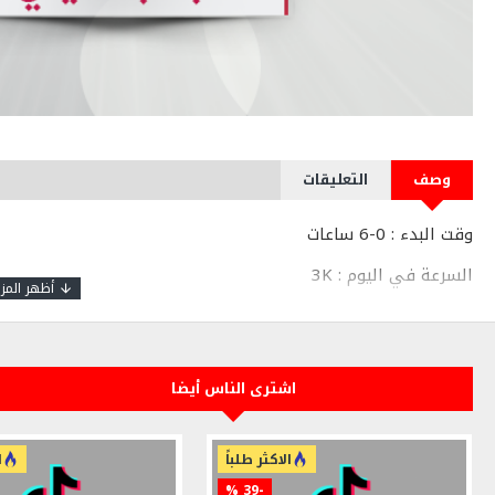
وصف
التعليقات
وقت البدء : 0-6 ساعات
السرعة في اليوم : 3K
الجودة : حقيقي
التفاصيل : رابط الحساب كامل
اشترى الناس أيضا
الاكثر طلباً
ا
-39 %