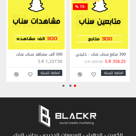
الاعلان
-15 %
300 متابع سناب شات - خليجي
300 ألف مشاهد سناب شات
S.R 1,237.50
S.R 356.25
S.R 420.00
اضافة للسلة
اضافة للسلة
الكويت - الجهراء - المجمعات الجديده - بجانب البنك